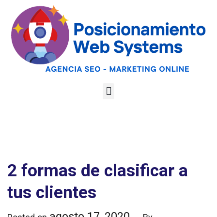
Optimiza tu web
para las AI
Google
Analiza tu web gratis
Overviews y los
LLMs
2 formas de clasificar a
tus clientes
agosto 17, 2020