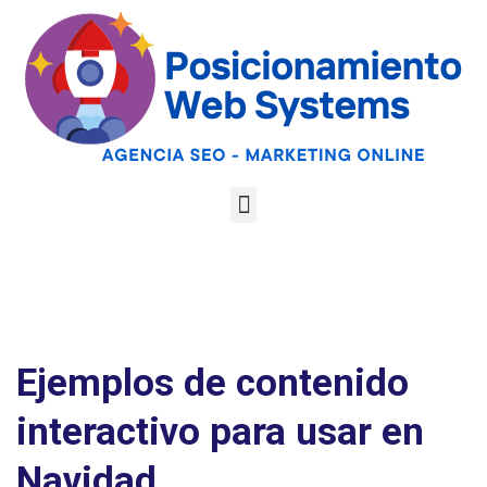
Optimiza tu web
para las AI
Google
Analiza tu web gratis
Overviews y los
LLMs
Ejemplos de contenido
interactivo para usar en
Navidad