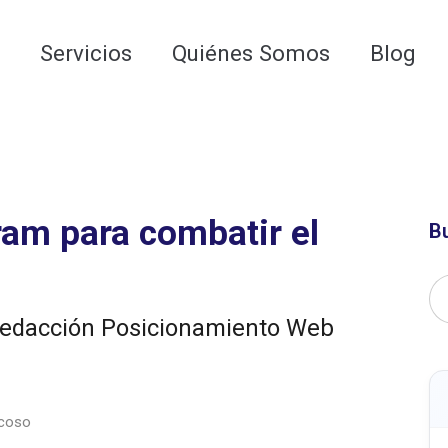
 para las AI Google Overviews y los LLMs
o
Servicios
Quiénes Somos
Blog
ram para combatir el
B
edacción Posicionamiento Web