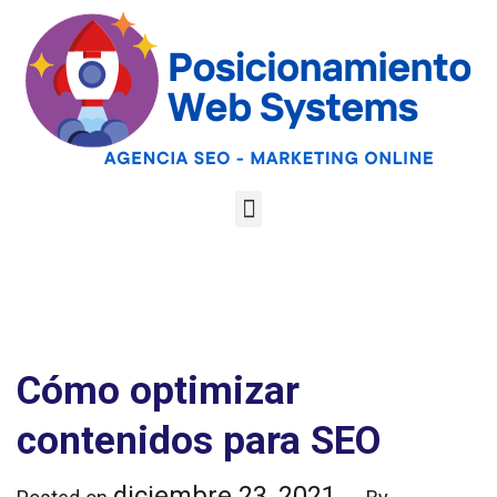
Optimiza tu web
para las AI
Google
Analiza tu web gratis
Overviews y los
LLMs
Cómo optimizar
contenidos para SEO
diciembre 23, 2021