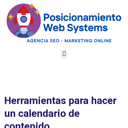
Optimiza tu web
para las AI
Google
Analiza tu web gratis
Overviews y los
LLMs
Herramientas para hacer
un calendario de
contenido