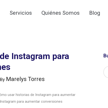
 para las AI Google Overviews y los LLMs
o
Servicios
Quiénes Somos
Blog
 de Instagram para
B
nes
Marelys Torres
By