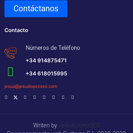
Contáctanos
Contacto
Números de Teléfono
+34 914875471
+34 618015995
jesus@jesuslopezseo.com
Writen by
JesusLopezSEO