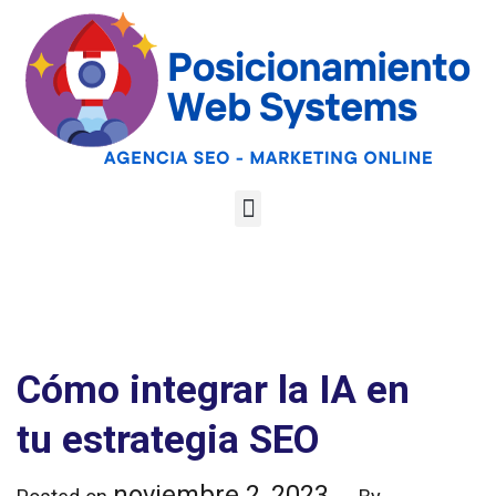
Optimiza tu web
para las AI
Google
Analiza tu web gratis
Overviews y los
LLMs
Cómo integrar la IA en
tu estrategia SEO
noviembre 2, 2023