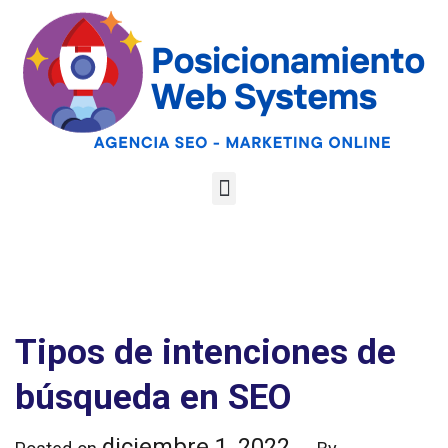
Optimiza tu web
para las AI
Google
Analiza tu web gratis
Overviews y los
LLMs
Tipos de intenciones de
búsqueda en SEO
diciembre 1, 2022