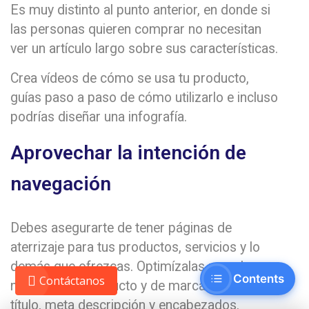
Es muy distinto al punto anterior, en donde si
las personas quieren comprar no necesitan
ver un artículo largo sobre sus características.
Crea vídeos de cómo se usa tu producto,
guías paso a paso de cómo utilizarlo e incluso
podrías diseñar una infografía.
Aprovechar la intención de
navegación
Debes asegurarte de tener páginas de
aterrizaje para tus productos, servicios y lo
demás que ofrezcas. Optimízalas usando
Contents
Contáctanos
nombres de producto y de marca en el meta
título, meta descripción y encabezados.